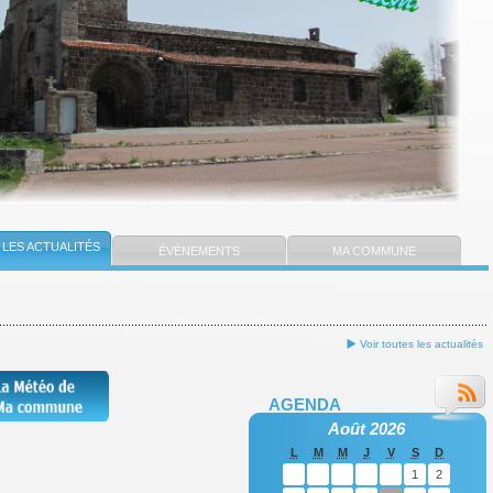
LES ACTUALITÉS
ÉVÈNEMENTS
MA COMMUNE
Voir toutes les actualités
AGENDA
Août 2026
L
M
M
J
V
S
D
1
2