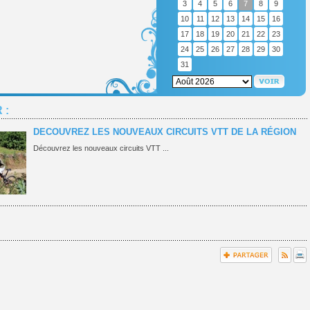
3
4
5
6
7
8
9
10
11
12
13
14
15
16
17
18
19
20
21
22
23
24
25
26
27
28
29
30
31
 :
DECOUVREZ LES NOUVEAUX CIRCUITS VTT DE LA RÉGION
Découvrez les nouveaux circuits VTT ...