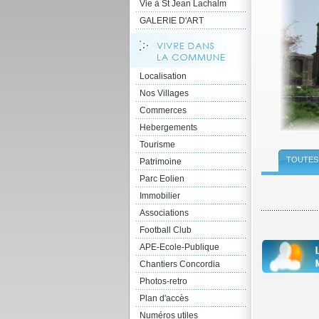
Vie à St Jean Lachalm
GALERIE D'ART
Localisation
Nos Villages
Commerces
Hebergements
Tourisme
TOUTES 
Patrimoine
Parc Eolien
Immobilier
Associations
Football Club
APE-Ecole-Publique
Chantiers Concordia
Photos-retro
Plan d'accès
Numéros utiles