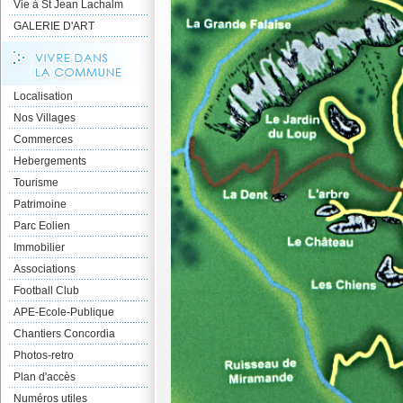
Vie à St Jean Lachalm
GALERIE D'ART
Localisation
Nos Villages
Commerces
Hebergements
Tourisme
Patrimoine
Parc Eolien
Immobilier
Associations
Football Club
APE-Ecole-Publique
Chantiers Concordia
Photos-retro
Plan d'accès
Numéros utiles