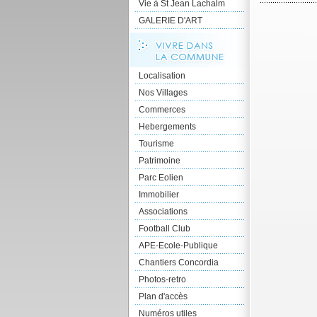
Vie à St Jean Lachalm
GALERIE D'ART
Localisation
Nos Villages
Commerces
Hebergements
Tourisme
Patrimoine
Parc Eolien
Immobilier
Associations
Football Club
APE-Ecole-Publique
Chantiers Concordia
Photos-retro
Plan d'accès
Numéros utiles