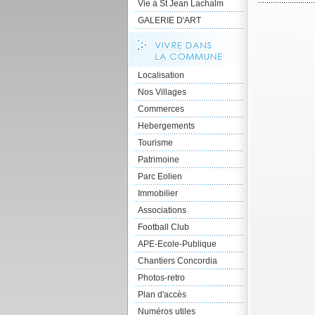
Vie à St Jean Lachalm
GALERIE D'ART
Localisation
Nos Villages
Commerces
Hebergements
Tourisme
Patrimoine
Parc Eolien
Immobilier
Associations
Football Club
APE-Ecole-Publique
Chantiers Concordia
Photos-retro
Plan d'accès
Numéros utiles